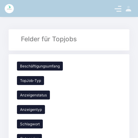
Sign
en-US
In
Topjobs-Multiplefields - intern.medic
Felder für Topjobs
Beschäftigungsumfang
TopJob-Typ
Anzeigenstatus
Anzeigentyp
Schlagwort