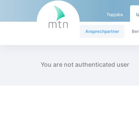
Topjobs
U
Ansprechpartner
Ben
Ansprechpartner - intern.
You are not authenticated user