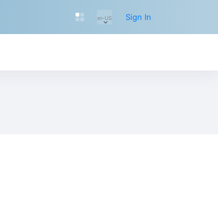
Sign In
en-US